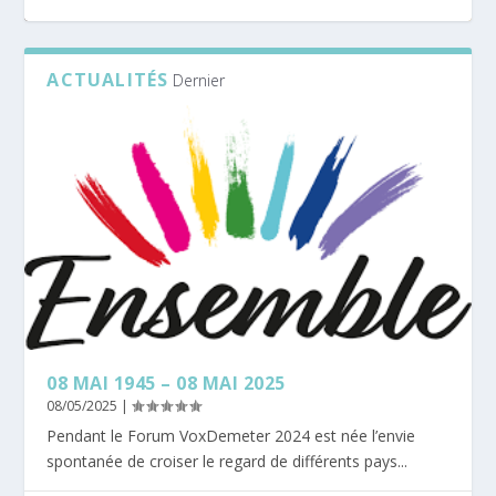
ACTUALITÉS
Dernier
08 MAI 1945 – 08 MAI 2025
« APRÈS LA PLUIE » : UN SPECTACLE
CENTRE D’INFORMATIONS SUR LES DROITS
ICI MAYENNE ET LES ELLES DE LA TERRE
RADIO FIDÉLITÉ MAYENNE AVEC LA MSA ET
POIGNANT POUR SE...
DES FEM...
LES ELLES DE...
08 MAI 1945 – 08 MAI 2025
08/05/2025
|
Pendant le Forum VoxDemeter 2024 est née l’envie
spontanée de croiser le regard de différents pays...