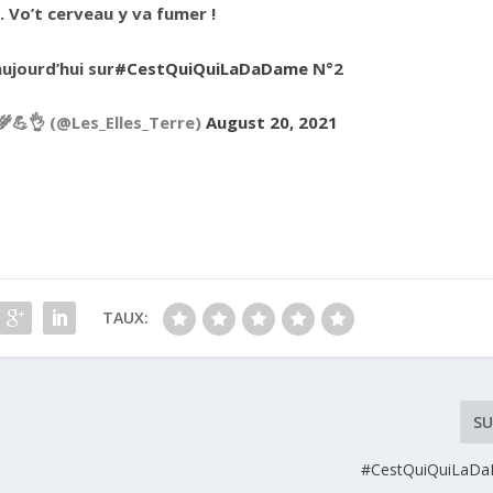
 Vo’t cerveau y va fumer !
aujourd’hui sur
#CestQuiQuiLaDaDame
N°2
‍🌾💪👌 (@Les_Elles_Terre)
August 20, 2021
TAUX:
SU
#CestQuiQuiLaD