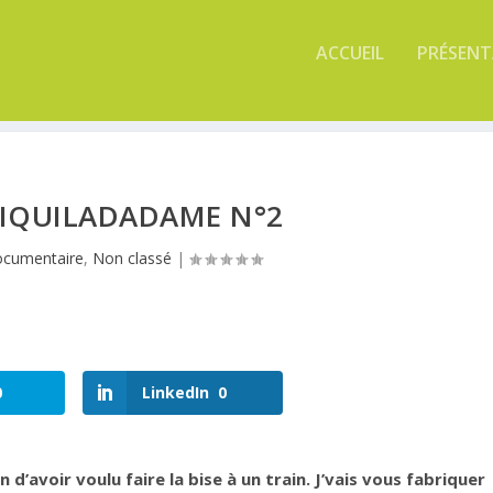
ACCUEIL
PRÉSEN
IQUILADADAME N°2
ocumentaire
,
Non classé
|
0
LinkedIn
0
n d’avoir voulu faire la bise à un train. J’vais vous fabriquer