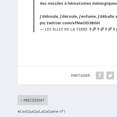
des missiles à hématomes méningiques.
J’déboule, j’déroule, j’enfume, j’déballe 
pic.twitter.com/xfNwOD3BGH
— LES ELLES DE LA TERRE 👩‍🌾👩‍🌾👩‍🌾👩
PARTAGER:
PRÉCÉDENT
#CestQuiQuiLaDaDame n°1